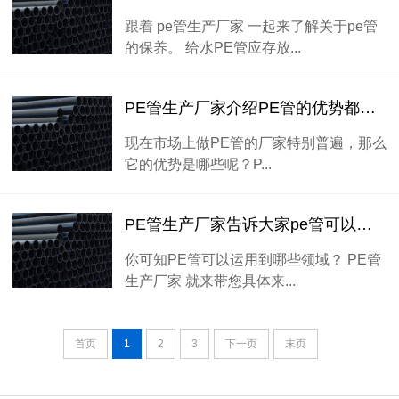
跟着 pe管生产厂家 一起来了解关于pe管
的保养。 给水PE管应存放...
PE管生产厂家介绍PE管的优势都有哪些
现在市场上做PE管的厂家特别普遍，那么
它的优势是哪些呢？P...
PE管生产厂家告诉大家pe管可以运用到哪些地方
你可知PE管可以运用到哪些领域？ PE管
生产厂家 就来带您具体来...
首页
1
2
3
下一页
末页