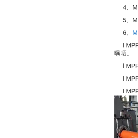
4、
5、
6、
M
l 
曝晒。
l 
l 
l 