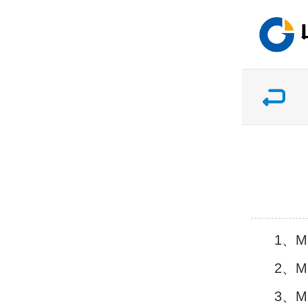
1、
2、
3、