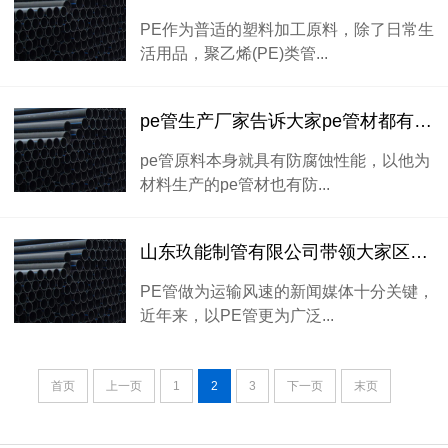
PE作为普适的塑料加工原料，除了日常生
活用品，聚乙烯(PE)类管...
pe管生产厂家告诉大家pe管材都有哪些优点
pe管原料本身就具有防腐蚀性能，以他为
材料生产的pe管材也有防...
山东玖能制管有限公司带领大家区分四川PE管的
PE管做为运输风速的新闻媒体十分关键，
近年来，以PE管更为广泛...
首页
上一页
1
2
3
下一页
末页